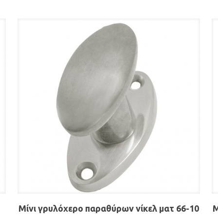
Μίνι γρυλόχερο παραθύρων νίκελ ματ 66-10
Μ