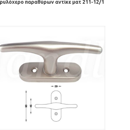
Γρυλόχερο παραθύρων αντίκε ματ 211-12/1