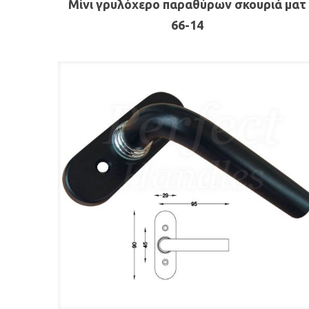
Μίνι γρυλόχερο παραθύρων σκουριά ματ
66-14