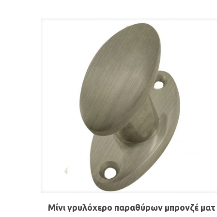
Μίνι γρυλόχερο παραθύρων μπρονζέ ματ