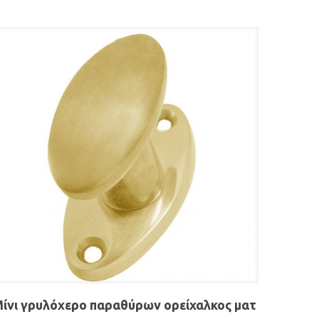
ίνι γρυλόχερο παραθύρων ορείχαλκος ματ