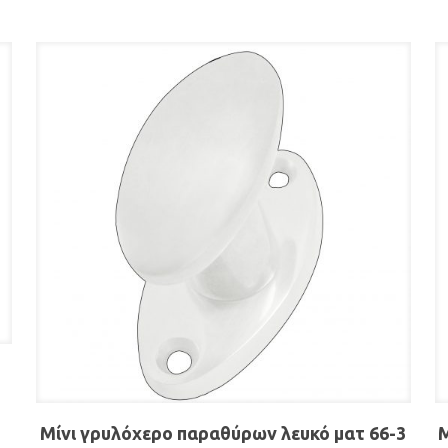
Μίνι γρυλόχερο παραθύρων λευκό ματ 66-3
Μ