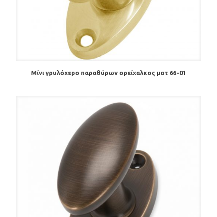
Μίνι γρυλόχερο παραθύρων ορείχαλκος ματ 66-01