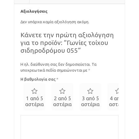
Αξιολογήσεις
Δεν υπάρχει καμία αξιολόγηση ακόμη.
Κάνετε την πρώτη αξιολόγηση
για το προϊόν: “Γωνίες τοίχου
σιδηροδρόμου 055”
Η ηλ. διεύθυνση σας δεν δημοσιεύεται.
Τα
υποχρεωτικά πεδία σημειώνονται με
*
Η βαθμολογία σας
*
1 από 5
2 από 5
3 από 5
4 από 5
αστέρια
αστέρια
αστέρια
αστέρια