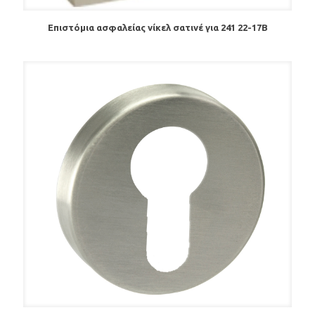
Επιστόμια ασφαλείας νίκελ σατινέ για 241 22-17Β