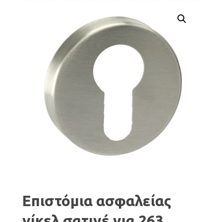
Επιστόμια ασφαλείας
νίκελ σατινέ για 263