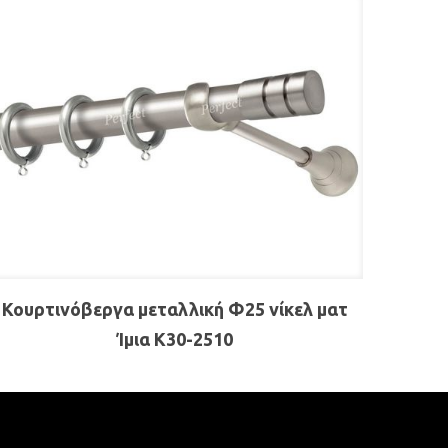
Κουρτινόβεργα μεταλλική Φ25 νίκελ ματ
Ίμια Κ30-2510