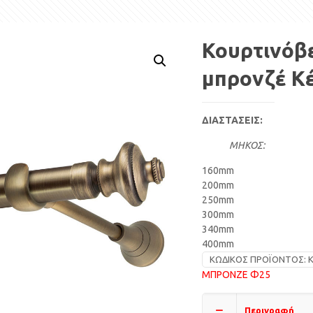
Κουρτινόβ
μπρονζέ Κ
ΔΙΑΣΤΑΣΕΙΣ:
ΜΗΚΟΣ:
160mm
200mm
250mm
300mm
340mm
400mm
ΚΩΔΙΚΌΣ ΠΡΟΪΌΝΤΟΣ:
Κ
ΜΠΡΟΝΖΕ Φ25
Περιγραφή