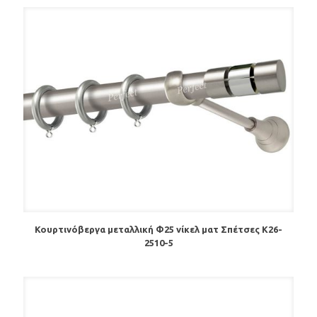
Κουρτινόβεργα μεταλλική Φ25 νίκελ ματ Σπέτσες Κ26-
2510-5