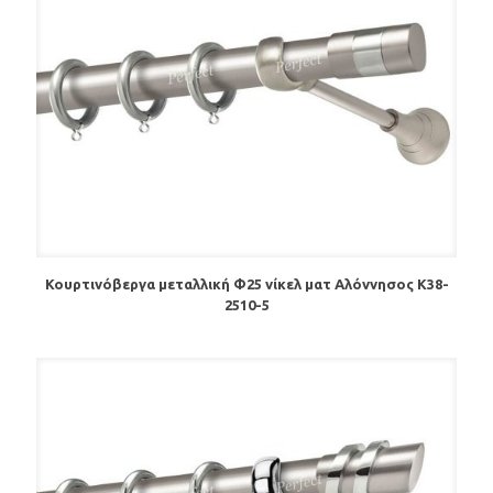
Κουρτινόβεργα μεταλλική Φ25 νίκελ ματ Αλόννησος Κ38-
2510-5