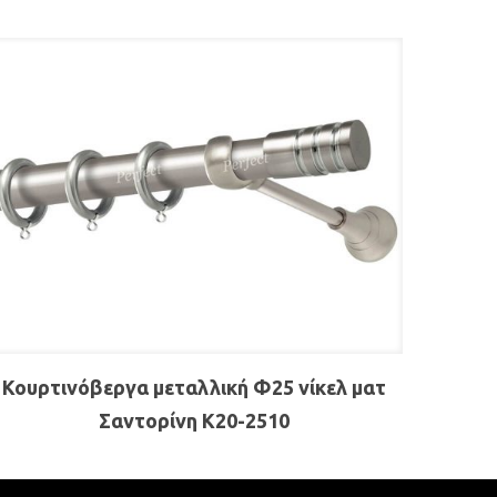
Κουρτινόβεργα μεταλλική Φ25 νίκελ ματ
Σαντορίνη Κ20-2510