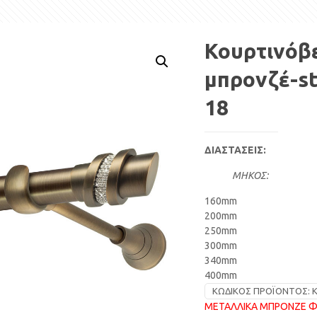
Κουρτινόβ
μπρονζέ-st
18
ΔΙΑΣΤΑΣΕΙΣ:
ΜΗΚΟΣ:
160mm
200mm
250mm
300mm
340mm
400mm
ΚΩΔΙΚΌΣ ΠΡΟΪΌΝΤΟΣ:
Κ
ΜΕΤΑΛΛΙΚΑ ΜΠΡΟΝΖΕ Φ