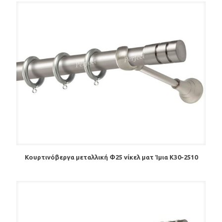
Κουρτινόβεργα μεταλλική Φ25 νίκελ ματ Ίμια Κ30-2510