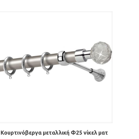
Κουρτινόβεργα μεταλλική Φ25 νίκελ ματ