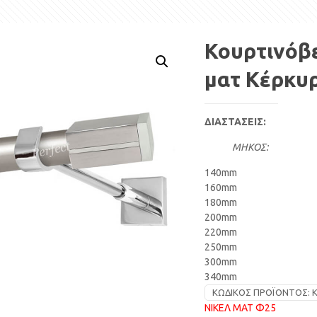
Κουρτινόβε
ματ Κέρκυ
ΔΙΑΣΤΑΣΕΙΣ:
ΜΗΚΟΣ:
140mm
160mm
180mm
200mm
220mm
250mm
300mm
340mm
ΚΩΔΙΚΌΣ ΠΡΟΪΌΝΤΟΣ:
Κ
ΝΙΚΕΛ ΜΑΤ Φ25