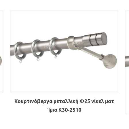
-
Κουρτινόβεργα μεταλλική Φ25 νίκελ ματ
Ίμια Κ30-2510