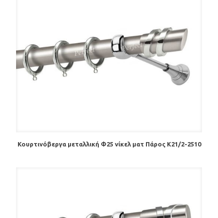
Κουρτινόβεργα μεταλλική Φ25 νίκελ ματ Πάρος Κ21/2-2510