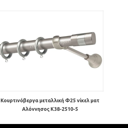
Κουρτινόβεργα μεταλλική Φ25 νίκελ ματ
Αλόννησος Κ38-2510-5