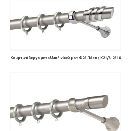
Κουρτινόβεργα μεταλλική νίκελ ματ Φ25 Πάρος K21/3-2510