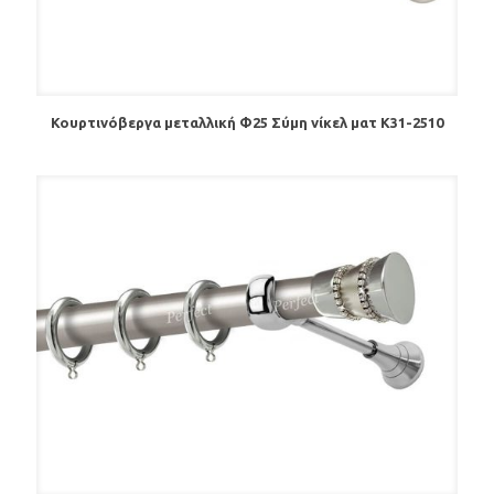
Κουρτινόβεργα μεταλλική Φ25 Σύμη νίκελ ματ Κ31-2510