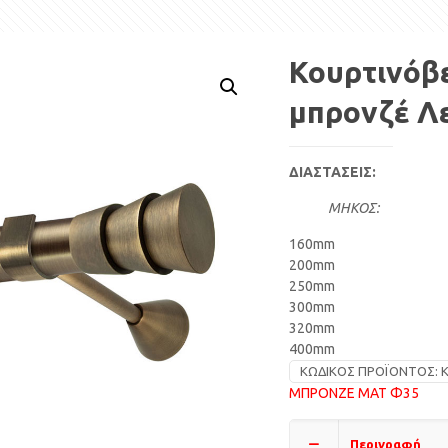
Κουρτινόβ
μπρονζέ Λ
ΔΙΑΣΤΑΣΕΙΣ:
ΜΗΚΟΣ:
160mm
200mm
250mm
300mm
320mm
400mm
ΚΩΔΙΚΌΣ ΠΡΟΪΌΝΤΟΣ:
Κ
ΜΠΡΟΝΖΕ ΜΑΤ Φ35
Περιγραφή