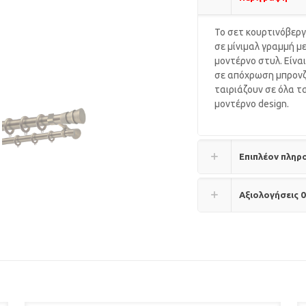
Το σετ κουρτινόβεργ
σε μίνιμαλ γραμμή μ
μοντέρνο στυλ. Είνα
σε απόχρωση μπρονζέ
ταιριάζουν σε όλα τ
μοντέρνο design.
Επιπλέον πληρ
Αξιολογήσεις
0