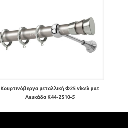
Κουρτινόβεργα μεταλλική Φ25 νίκελ ματ
Λευκάδα Κ44-2510-5