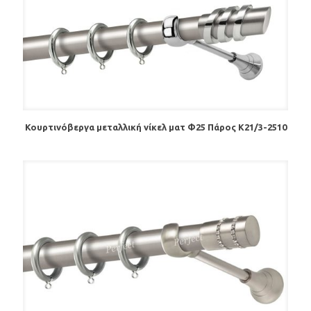
Κουρτινόβεργα μεταλλική νίκελ ματ Φ25 Πάρος K21/3-2510