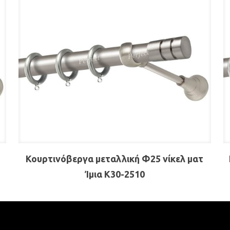
-
Κουρτινόβεργα μεταλλική Φ25 νίκελ ματ
Ίμια Κ30-2510