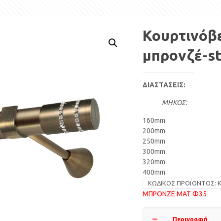
Κουρτινόβ
μπρονζέ-st
ΔΙΑΣΤΑΣΕΙΣ:
ΜΗΚΟΣ:
160mm
200mm
250mm
300mm
320mm
400mm
ΚΩΔΙΚΌΣ ΠΡΟΪΌΝΤΟΣ:
Κ
ΜΠΡΟΝΖΕ ΜΑΤ Φ35
Περιγραφή