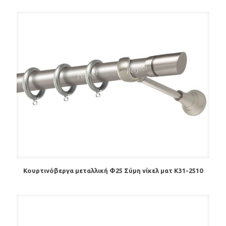
Κουρτινόβεργα μεταλλική Φ25 Σύμη νίκελ ματ Κ31-2510