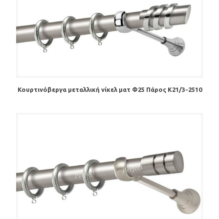
Κουρτινόβεργα μεταλλική νίκελ ματ Φ25 Πάρος K21/3-2510