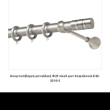
Κουρτινόβεργα μεταλλική Φ25 νίκελ ματ Κεφαλονιά Κ42-
2510-5