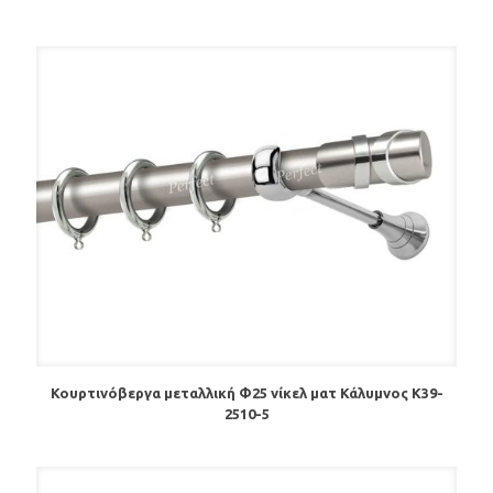
Κουρτινόβεργα μεταλλική Φ25 νίκελ ματ Κάλυμνος K39-
2510-5