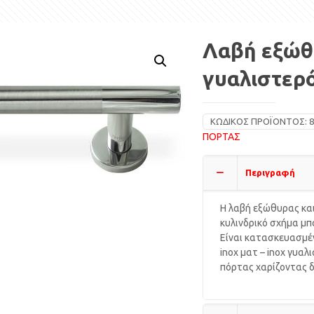
Λαβή εξώθυ
γυαλιστερό
ΚΩΔΙΚΌΣ ΠΡΟΪΌΝΤΟΣ:
8
ΠΟΡΤΑΣ
Περιγραφή
Η λαβή εξώθυρας και
κυλινδρικό σχήμα μπ
Είναι κατασκευασμέν
inox ματ – inox γυαλ
πόρτας χαρίζοντας δ