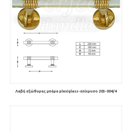
Λαβή εξώθυρας μπάρα plexiglass-επίχρυσο 203-004/4