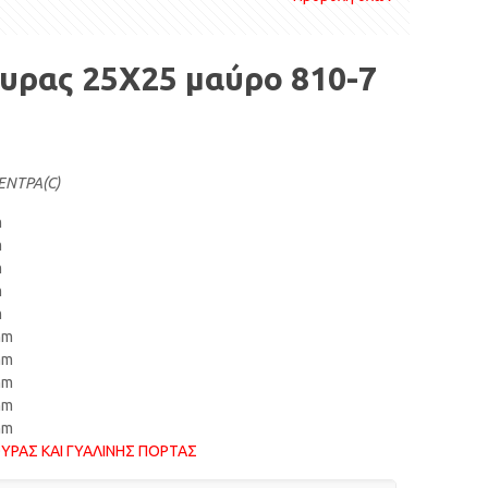
υρας 25Χ25 μαύρο 810-7
ΕΝΤΡΑ(C)
m
m
m
m
m
m
m
m
m
m
ΥΡΑΣ ΚΑΙ ΓΥΑΛΙΝΗΣ ΠΟΡΤΑΣ