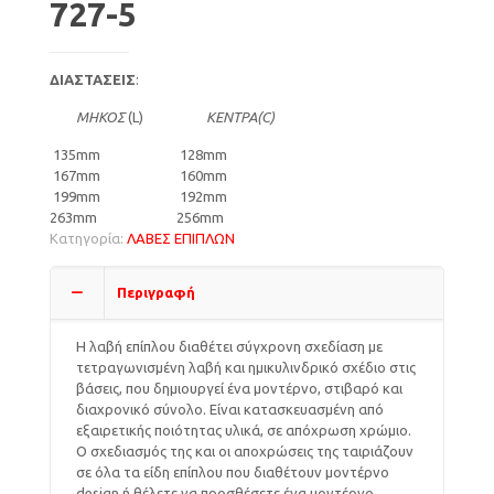
727-5
ΔΙΑΣΤΑΣΕΙΣ
:
ΜΗΚΟΣ
(L)
ΚΕΝΤΡΑ(C)
135mm 128mm
167mm 160mm
199mm 192mm
263mm 256mm
Κατηγορία:
ΛΑΒΕΣ ΕΠΙΠΛΩΝ
Περιγραφή
Η λαβή επίπλου διαθέτει σύγχρονη σχεδίαση με
τετραγωνισμένη λαβή και ημικυλινδρικό σχέδιο στις
βάσεις, που δημιουργεί ένα μοντέρνο, στιβαρό και
διαχρονικό σύνολο. Είναι κατασκευασμένη από
εξαιρετικής ποιότητας υλικά, σε απόχρωση χρώμιο.
Ο σχεδιασμός της και οι αποχρώσεις της ταιριάζουν
σε όλα τα είδη επίπλου που διαθέτουν μοντέρνο
design ή θέλετε να προσθέσετε ένα μοντέρνο