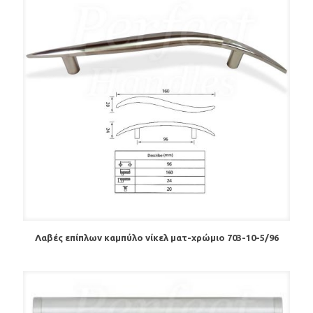
Λαβές επίπλων καμπύλο νίκελ ματ-χρώμιο 703-10-5/96