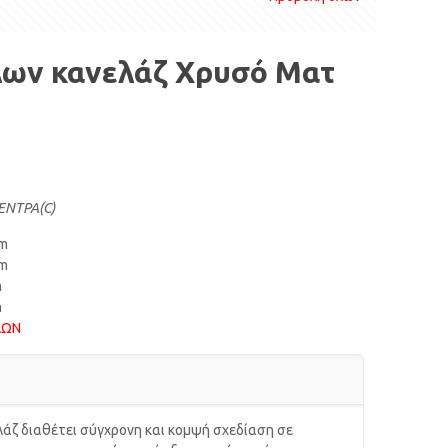
λων κανελάζ Χρυσό Ματ
ΕΝΤΡΑ(C)
m
m
m
m
ΛΩΝ
λάζ διαθέτει σύγχρονη και κομψή σχεδίαση σε