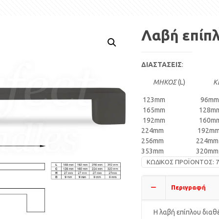
Λαβή επίπλ
ΔΙΑΣΤΑΣΕΙΣ
:
ΜΗΚΟΣ
(L)
Κ
123mm 96mm
165mm 128m
192mm 160m
224mm 192m
256mm 224mm
353mm 320mm
ΚΩΔΙΚΌΣ ΠΡΟΪΌΝΤΟΣ:
7
Περιγραφή
Η λαβή επίπλου διαθ