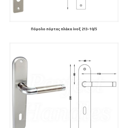
Πόμολο πόρτας πλάκα ίνοξ 213-10/5