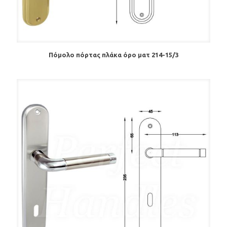
Πόμολο πόρτας πλάκα όρο ματ 214-15/3