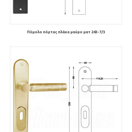
Πόμολο πόρτας πλάκα μαύρο ματ 243-7/3