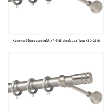
Κουρτινόβεργα μεταλλική Φ25 νίκελ ματ Ίμια Κ30-2510